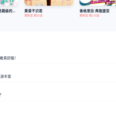
辣妹大姐姐不会输给跳级的同级生！
黄昏不识君
香格里拉·弗陇提亚
更新至 第55话
更新至 第215话
看着真舒服！
资源丰富
了