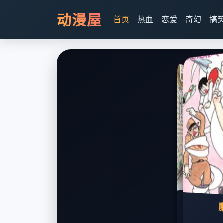
动漫屋
首页
热血
恋爱
奇幻
搞
咒术回战