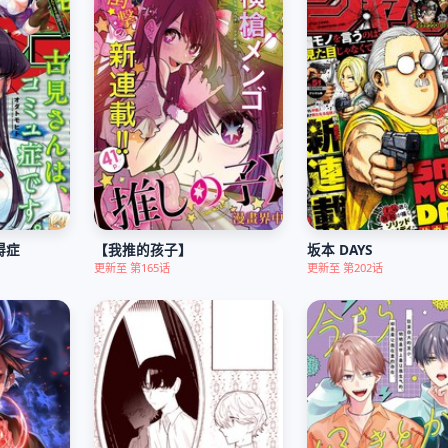
碍症
【我推的孩子】
坂本 DAYS
更新至 第165话
更新至 第202话