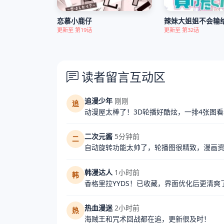
恋慕小鹿仔
更新至 第19话
更新至 第32话
读者留言互动区
追漫少年
刚刚
追
动漫屋太棒了！3D轮播好酷炫，一排4张图
二次元酱
5分钟前
二
自动旋转功能太帅了，轮播图很精致，漫画
韩漫达人
1小时前
韩
香格里拉YYDS！已收藏，界面优化后更清爽
热血漫迷
2小时前
热
海贼王和咒术回战都在追，更新很及时！