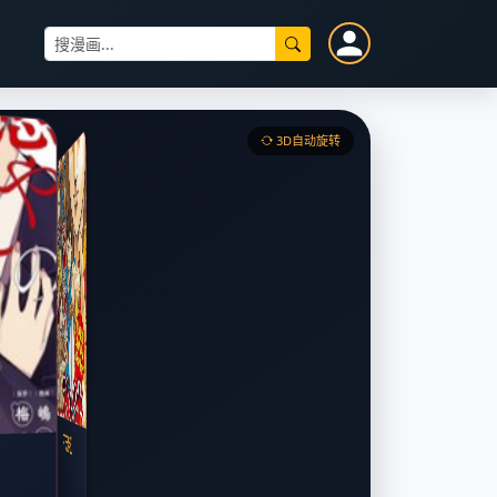
3D自动旋转
治愈系邻居的秘密
莉