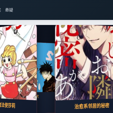
笑
悬疑
王者天下
海贼王
魔法使莎
从今天开始的青梅竹马