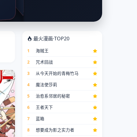
最火漫画·TOP20
1
海贼王
2
咒术回战
3
从今天开始的青梅竹马
4
魔法使莎莉
5
治愈系邻居的秘密
6
王者天下
7
蓝箱
8
想要成为影之实力者