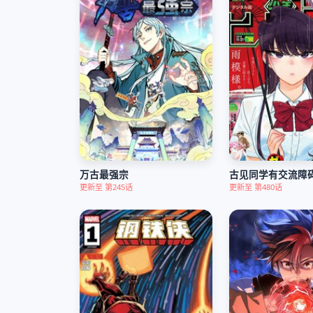
万古最强宗
古见同学有交流障
更新至 第245话
更新至 第480话