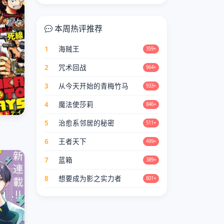
本周热评推荐
1
海贼王
359+
2
咒术回战
964+
3
从今天开始的青梅竹马
933+
4
魔法使莎莉
846+
5
治愈系邻居的秘密
511+
6
王者天下
499+
7
蓝箱
389+
8
想要成为影之实力者
801+