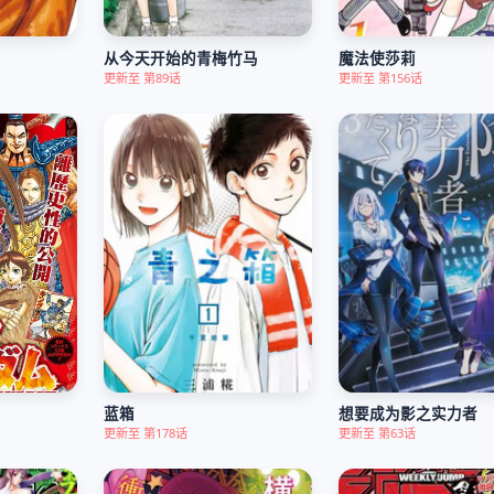
从今天开始的青梅竹马
魔法使莎莉
更新至 第89话
更新至 第156话
蓝箱
想要成为影之实力者
更新至 第178话
更新至 第63话