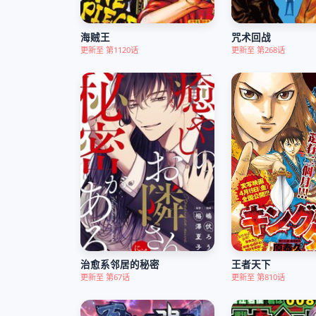
海贼王
咒术回战
更新至 第1120话
更新至 第268话
治愈系邻居的秘密
王者天下
更新至 第67话
更新至 第810话