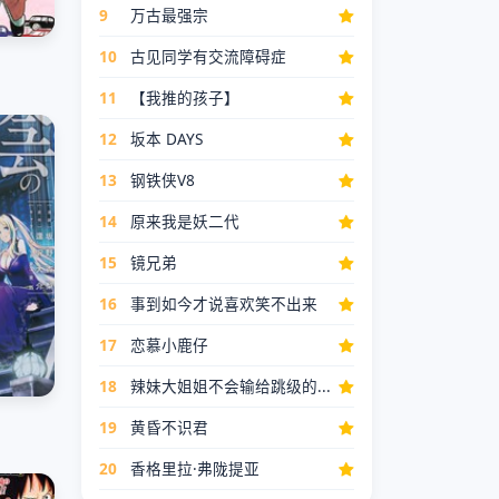
9
万古最强宗
10
古见同学有交流障碍症
11
【我推的孩子】
12
坂本 DAYS
13
钢铁侠V8
14
原来我是妖二代
15
镜兄弟
16
事到如今才说喜欢笑不出来
17
恋慕小鹿仔
18
辣妹大姐姐不会输给跳级的...
19
黄昏不识君
20
香格里拉·弗陇提亚