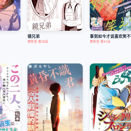
镜兄弟
事到如今才说喜欢笑不
更新至 第28话
更新至 第41话